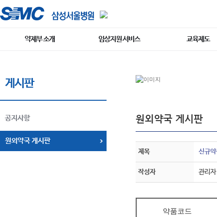
약제부 소개
임상지원 서비스
교육제도
게시판
원외약국 게시판
공지사항
원외약국 게시판
제목
신규약품
작성자
관리자
약품코드