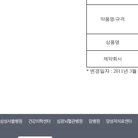
약품명/규격
상품명
제약회사
* 변경일자 : 2011년 3월
삼성서울병원
건강의학센터
심장뇌혈관병원
암병원
양성자치료센터