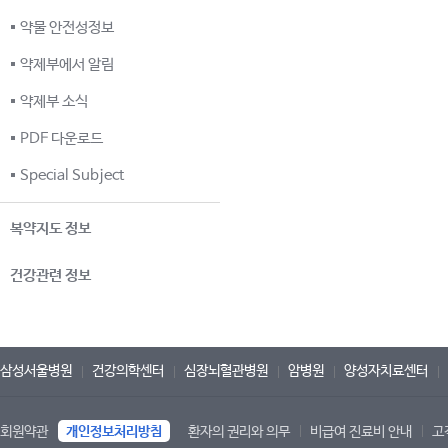
약물 안전성정보
약제부에서 알림
약제부 소식
PDF 다운로드
Special Subject
복약지도 정보
건강관련 정보
삼성서울병원
건강의학센터
심장뇌혈관병원
암병원
양성자치료센터
회원약관
개인정보처리방침
환자의 권리와 의무
비급여 진료비 안내
고