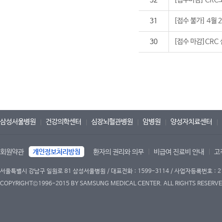
32
[접수마감] CRC
31
[접수 불가] 4월
30
[접수 마감]CRC
삼성서울병원
건강의학센터
심장뇌혈관병원
암병원
양성자치료센터
회원약관
개인정보처리방침
환자의 권리와 의무
비급여 진료비 안내
고
서울특별시 강남구 일원로 81 삼성서울병원 / 대표전화 : 1599-3114 / 사업자등록번호 : 2
COPYRIGHT©1996-2015 BY SAMSUNG MEDICAL CENTER. ALL RIGHTS RESERVE