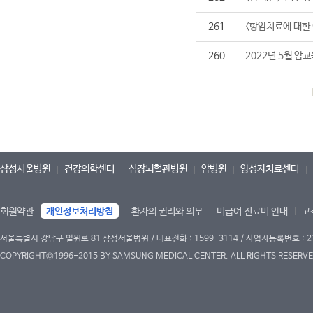
261
<항암치료에 대한
260
2022년 5월 암
삼성서울병원
건강의학센터
심장뇌혈관병원
암병원
양성자치료센터
회원약관
개인정보처리방침
환자의 권리와 의무
비급여 진료비 안내
고
서울특별시 강남구 일원로 81 삼성서울병원 / 대표전화 : 1599-3114 / 사업자등록번호 : 2
COPYRIGHT©1996-2015 BY SAMSUNG MEDICAL CENTER. ALL RIGHTS RESERVE