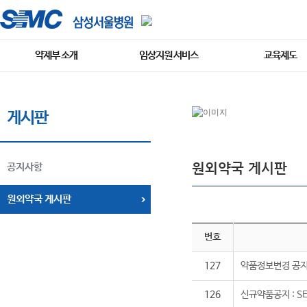
약제부 소개
임상지원 서비스
교육제도
게시판
원외약국 게시판
공지사항
원외약국 게시판
번호
127
약품정보변경 공지
126
신규약품공지 : S