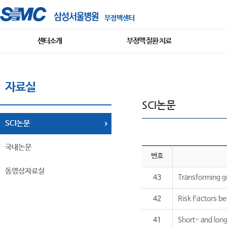
부정맥센터
센터소개
부정맥 질환 치료
자료실
SCI논문
SCI논문
국내논문
번호
동영상자료실
43
Transforming gr
42
Risk Factors b
41
Short- and lon