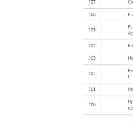
107
Ch
106
Pr
Fa
105
Ac
104
Re
103
No
Re
102
I..
101
Us
Up
100
ra