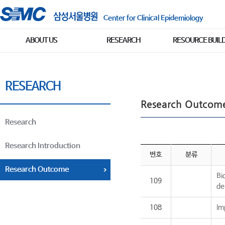
Center for Clinical Epidemiology
ABOUT US
RESEARCH
RESOURCE BUIL
RESEARCH
Research Outcom
Research
Research Introduction
번호
분류
Research Outcome
Bi
109
de
108
Im