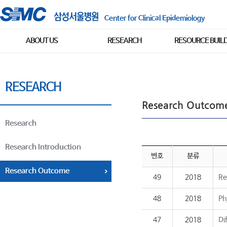
Center for Clinical Epidemiology
ABOUT US
RESEARCH
RESOURCE BUIL
RESEARCH
Research Outcom
Research
Research Introduction
번호
분류
Research Outcome
49
2018
Re
48
2018
Ph
47
2018
Di