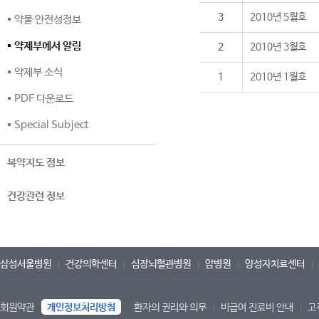
3
2010년 5월호
약물 안전성정보
약제부에서 알림
2
2010년 3월호
약제부 소식
1
2010년 1월호
PDF 다운로드
Special Subject
복약지도 정보
건강관련 정보
삼성서울병원
건강의학센터
심장뇌혈관병원
암병원
양성자치료센터
회원약관
개인정보처리방침
환자의 권리와 의무
비급여 진료비 안내
고