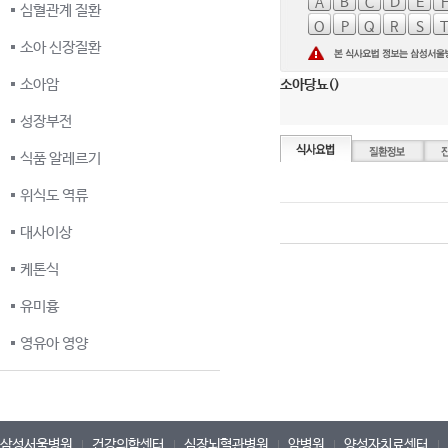
A
B
C
D
E
심혈관계 질환
O
P
Q
R
S
소아 신장질환
소아암
소아당뇨()
성장부전
식품 알레르기
위식도 역류
대사이상
케톤식
유미흉
영유아 영양
삼성서울병원
건강의학센터
심장뇌혈관병원
암병원
양성자치료센터