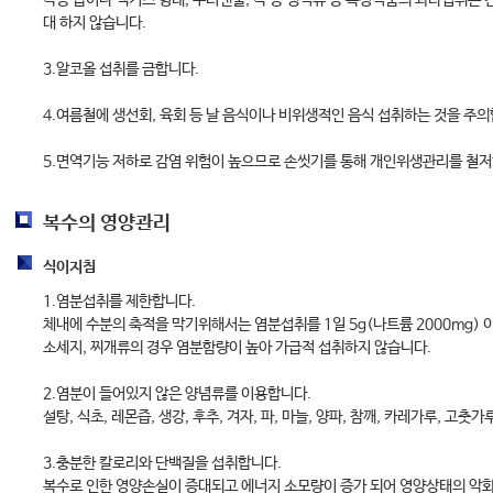
각종 즙이나 엑기스 형태, 우려낸물, 각 종 생식류 등 특정식품의 과다섭취는 
대 하지 않습니다.
3.알코올 섭취를 금합니다.
4.여름철에 생선회, 육회 등 날 음식이나 비위생적인 음식 섭취하는 것을 주의
5.면역기능 저하로 감염 위험이 높으므로 손씻기를 통해 개인위생관리를 철저
복수의 영양관리
식이지침
1.염분섭취를 제한합니다.
체내에 수분의 축적을 막기위해서는 염분섭취를 1일 5g(나트륨 2000mg) 이
소세지, 찌개류의 경우 염분함량이 높아 가급적 섭취하지 않습니다.
2.염분이 들어있지 않은 양념류를 이용합니다.
설탕, 식초, 레몬즙, 생강, 후추, 겨자, 파, 마늘, 양파, 참깨, 카레가루, 고춧가루.
3.충분한 칼로리와 단백질을 섭취합니다.
복수로 인한 영양손실이 증대되고 에너지 소모량이 증가 되어 영양상태의 악화