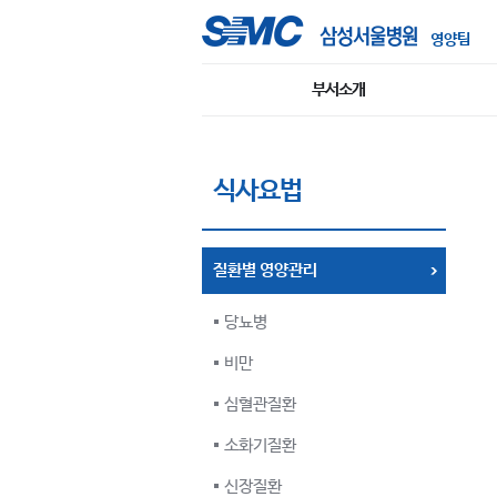
영양팀
부서소개
식사요법
질환별 영양관리
당뇨병
비만
심혈관질환
소화기질환
신장질환