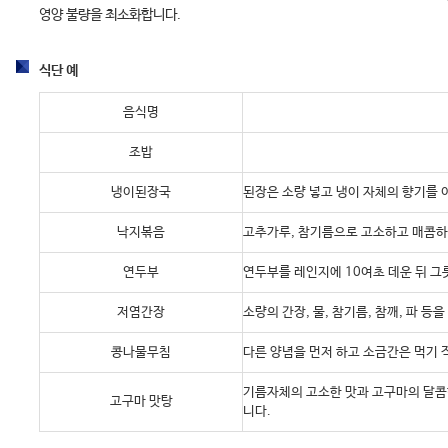
영양 불량을 최소화합니다.
식단 예
음식명
조밥
냉이된장국
된장은 소량 넣고 냉이 자체의 향기를 
낙지볶음
고추가루, 참기름으로 고소하고 매콤하
연두부
연두부를 레인지에 10여초 데운 뒤 그
저염간장
소량의 간장, 물, 참기름, 참깨, 파 
콩나물무침
다른 양념을 먼저 하고 소금간은 먹기 
기름자체의 고소한 맛과 고구마의 달콤한
고구마 맛탕
니다.