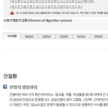
A
B
C
D
E
F
G
H
I
J
K
L
M
N
O
P
Q
R
S
T
U
V
W
X
Y
Z
소화기계통의 질환(Disease of digestive system)
간질환
간염의 영양관리
간염이란 여러 가지 원인(바이러스, 알코올, 약물, 독성물질 등)에 의하여 간
라 급성과 만성으로 분류합니다. 급성간염의 경우 고열량, 고단백, 고비타민
시 지방간, 비만, 당뇨와 같은 문제가 발생될 수 있으므로 균형적인 식사를 