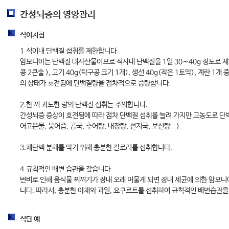
간성뇌증의 영양관리
식이지침
1.식이내 단백질 섭취를 제한합니다.
암모니아는 단백질 대사산물이므로 식사내 단백질을 1일 30∼40g 정도로 제한합니
콩 2큰술 ), 고기 40g(탁구공 크기 1개), 생선 40g(작은 1토막), 계란 1
의 상태가 호전됨에 단백질량을 점차적으로 증량합니다.
2.한 끼 과도한 량의 단백질 섭취는 주의합니다.
간성뇌증 증상이 호전됨에 따라 점차 단백질 섭취를 늘려 가지만 고농도로 단
어고은물, 붕어즙, 곰국, 추어탕, 내장탕, 선지국, 보신탕...)
3.체단백 분해를 막기 위해 충분한 칼로리를 섭취합니다.
4.규칙적인 배변 습관을 갖습니다.
변비로 인해 음식물 찌꺼기가 장내 오래 머물게 되면 장내 세균에 의한 암모니
니다. 따라서, 충분한 야채와 과일, 요쿠르트를 섭취하여 규칙적인 배변습관을
식단 예