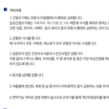
식이지침
1.간염초기에는 유동식(미음형태)의 형태로 섭취합니다.
급성간염초기에는
식욕저하, 메스꺼움 및 구토
때문에 식사를 제대로 못하는 경
선한 과즙, 유자차, 샤베트, 밀크 쉐이크 등의 유동식 형태로 섭취하는 것이 도
2.균형된 식사를 합니다.
매 식사마다 곡류, 어육류, 채소류가 모두 포함된 식사로 구성합니다.
3.검증되지 않은 건강보조식품이나 민간요법은 금합니다.
각종 즙이나 엑기스 형태, 우려낸물, 각 종 생식류 등 등은 자칫 독성간염을 유
하지 않도록 합니다.
4.알코올 섭취를 금합니다.
5.여름철에 생선회, 육회 등 날 음식이나 비위생적인 음식 섭취하는 것을 주의
6.면역기능 저하로 감염 위험이 높으므로 손씻기를 통해 개인위생관리를 철저