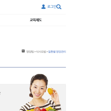
로그인
교육제도
영양팀
>
식사요법
>
질환별 영양관리
암