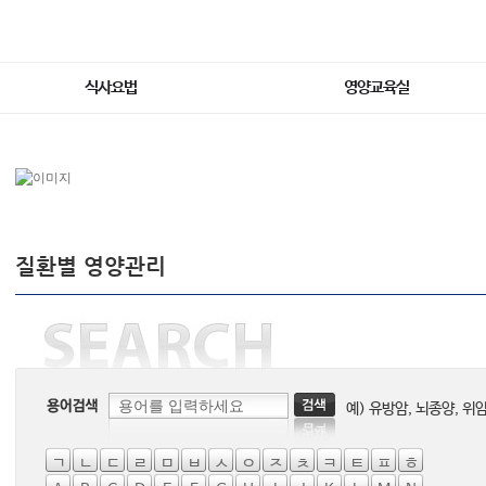
식사요법
영양교육실
질환별 영양관리
예) 유방암, 뇌종양, 위
ㄱ
ㄴ
ㄷ
ㄹ
ㅁ
ㅂ
ㅅ
ㅇ
ㅈ
ㅊ
ㅋ
ㅌ
ㅍ
ㅎ