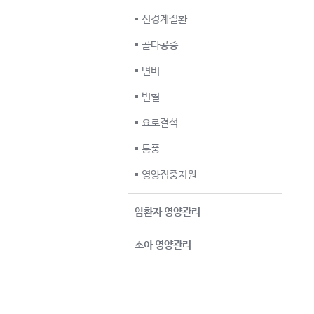
신경계질환
골다공증
변비
빈혈
요로결석
통풍
영양집중지원
암환자 영양관리
소아 영양관리