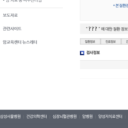
암 치료 중 피부관리법
* 본 질
보도자료
관련사이트
???
“
” 에 대한 질환 정보
암교육센터 뉴스레터
삼성서울병원
건강의학센터
심장뇌혈관병원
암병원
양성자치료센터