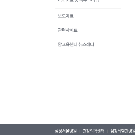
암 치료 중 피부관리법
보도자료
관련사이트
암교육센터 뉴스레터
삼성서울병원
건강의학센터
심장뇌혈관병