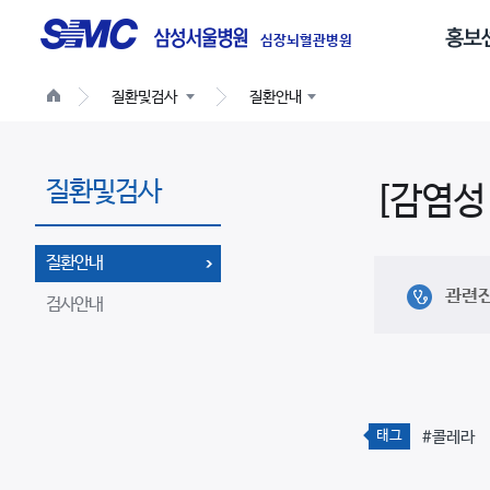
글
로
심장뇌혈관병원
벌
질환및검사
질환안내
네
비
게
질환및검사
이
[감염성
션
질환안내
관련
검사안내
태그
#콜레라