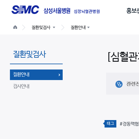
글
로
심장뇌혈관병원
벌
질환및검사
질환안내
네
비
게
질환및검사
이
[심혈관
션
질환안내
관련
검사안내
태그
#경동맥