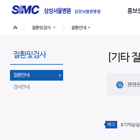
글
로
심장뇌혈관병원
벌
질환및검사
질환안내
네
비
게
질환및검사
이
[기타 
션
질환안내
관련
검사안내
태그
#기억상실