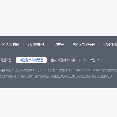
삼성서울병원
건강의학센터
암병원
미래의학연구원
양성자치
회원약관
개인정보처리방침
환자의 권리와 의무
사이트맵
서울특별시 강남구 일원로 81 (06351) 삼성서울병원 / 대표전화 : 1599-3114 / 사업자등록번
COPYRIGHT©1996-2015 BY SAMSUNG MEDICAL CENTER. ALL RIGHTS RESERVED.
트위터
페이스북
블로그
유튜브