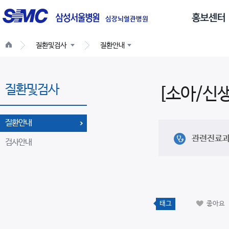
글
로
심장뇌혈관병원
벌
질환및검사
질환안내
네
비
게
질환및검사
이
[소아/신
션
질환안내
관련진료
검사안내
태그
좋아요