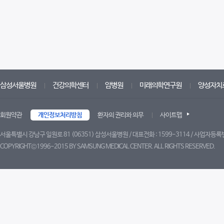
삼성서울병원
건강의학센터
암병원
미래의학연구원
양성자치
회원약관
개인정보처리방침
환자의 권리와 의무
사이트맵
서울특별시 강남구 일원로 81 (06351) 삼성서울병원 / 대표전화 : 1599-3114 / 사업자등록번
COPYRIGHT©1996-2015 BY SAMSUNG MEDICAL CENTER. ALL RIGHTS RESERVED.
트위터
페이스북
블로그
유튜브