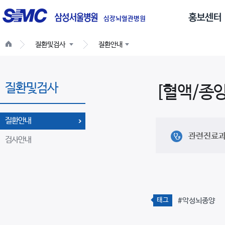
글
로
심장뇌혈관병원
벌
질환및검사
질환안내
네
비
게
질환및검사
이
[혈액/종양
션
질환안내
관련진료
검사안내
태그
#악성뇌종양