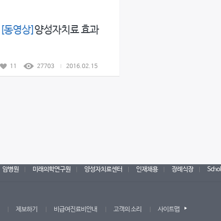
[동영상]
양성자치료 효과
11
27703
2016.02.15
암병원
미래의학연구원
양성자치료센터
인재채용
장례식장
Scho
제보하기
비급여진료비안내
고객의 소리
사이트맵