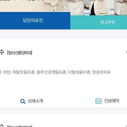
담당의료진
참고문헌
수
[방사선종양학과]
암, 위암, 위말트림프종, 중추신경계림프종, 다발성골수종, 양성자치료
상세소개
진료예약