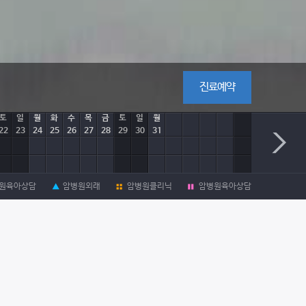
진료예약
토
일
월
화
수
목
금
토
일
월
22
23
24
25
26
27
28
29
30
31
원육아상담
암병원외래
암병원클리닉
암병원육아상담