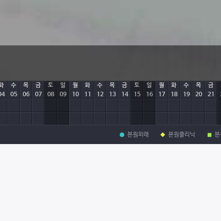
화
수
목
금
토
일
월
화
수
목
금
토
일
월
화
수
목
금
04
05
06
07
08
09
10
11
12
13
14
15
16
17
18
19
20
21
본원외래
본원클리닉
본
학력