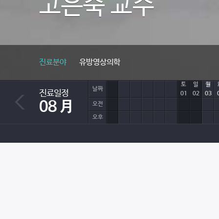
고은숙
교수
진료분야
유방영상의학
토
일
월
날짜
진료일정
01
02
03
08 月
오전
오후