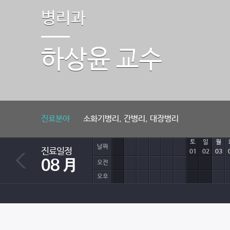
병리과
하상윤
교수
진료분야
소화기병리, 간병리, 대장병리
토
일
월
날짜
진료일정
01
02
03
08 月
오전
오후