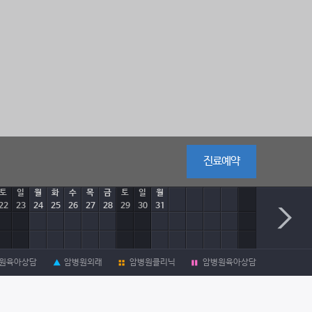
진료예약
토
일
월
화
수
목
금
토
일
월
22
23
24
25
26
27
28
29
30
31
원육아상담
암병원외래
암병원클리닉
암병원육아상담