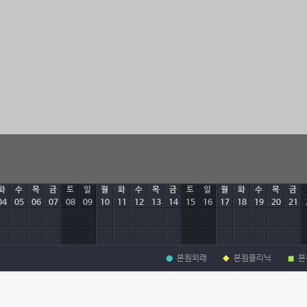
화
수
목
금
토
일
월
화
수
목
금
토
일
월
화
수
목
금
04
05
06
07
08
09
10
11
12
13
14
15
16
17
18
19
20
21
본원외래
본원클리닉
본