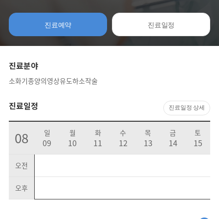
진료예약
진료일정
진료분야
소화기종양의영상유도하소작술
진료일정
진료일정 상세
일
월
화
수
목
금
토
08
09
10
11
12
13
14
15
오전
오후