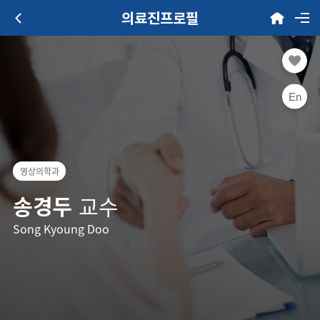
의료진프로필
En
영상의학과
송경두
교수
Song Kyoung Doo