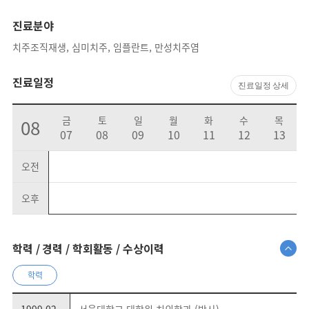
진료분야
치주조직재생, 심미치주, 임플란트, 만성치주염
진료일정
진료일정 상세
금
토
일
월
화
수
목
08
07
08
09
10
11
12
13
오전
오후
학력 / 경력 / 학회활동 / 수상이력
학력