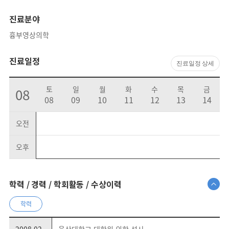
진료분야
흉부영상의학
진료일정
진료일정 상세
토
일
월
화
수
목
금
08
08
09
10
11
12
13
14
오전
오후
학력 / 경력 / 학회활동 / 수상이력
학력