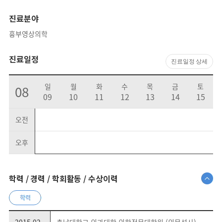
진료분야
흉부영상의학
진료일정
진료일정 상세
일
월
화
수
목
금
토
08
09
10
11
12
13
14
15
오전
오후
학력 / 경력 / 학회활동 / 수상이력
학력