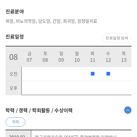
진료분야
위암, 비뇨의학암, 담도암, 간암, 희귀암, 암정밀치료
진료일정
진료일정 상세
금
토
일
월
화
수
목
08
07
08
09
10
11
12
13
오전
오후
학력 / 경력 / 학회활동 / 수상이력
학력