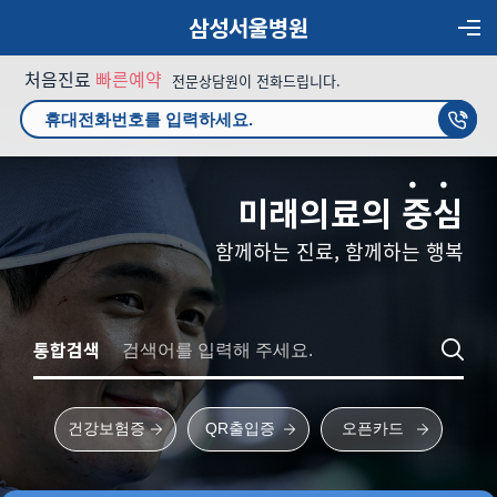
삼성서울병원
처음진료
빠른예약
전문상담원이 전화드립니다.
미래의료의
중
심
함께하는 진료, 함께하는 행복
통합검색
건강보험증
QR출입증
오픈카드