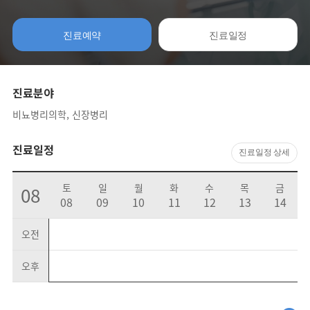
진료예약
진료일정
진료분야
비뇨병리의학, 신장병리
진료일정
진료일정 상세
토
일
월
화
수
목
금
08
08
09
10
11
12
13
14
오전
오후