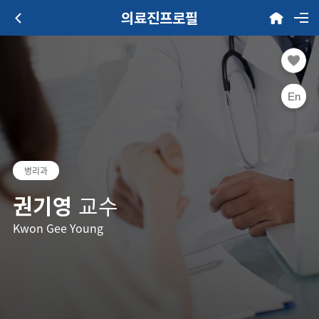
의료진프로필
En
병리과
권기영
교수
Kwon Gee Young