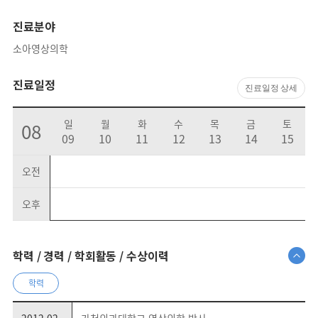
진료분야
소아영상의학
진료일정
진료일정 상세
일
월
화
수
목
금
토
08
09
10
11
12
13
14
15
오전
오후
학력 / 경력 / 학회활동 / 수상이력
학력