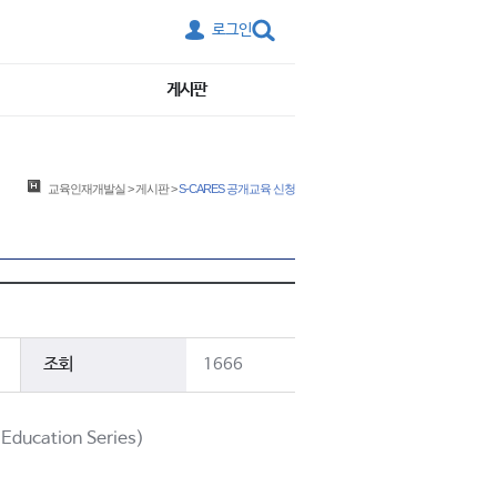
로그인
게시판
교육인재개발실
>
게시판
>
S-CARES 공개교육 신청
조회
1666
Education Series)