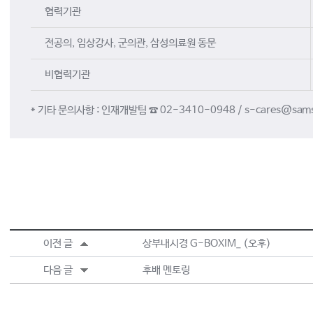
협력기관
전공의, 임상강사, 군의관, 삼성의료원 동문
비협력기관
* 기타 문의사항 : 인재개발팀 ☎ 02-3410-0948 / s-cares@sam
이전 글
상부내시경 G-BOXIM_ (오후)
다음 글
후배 멘토링