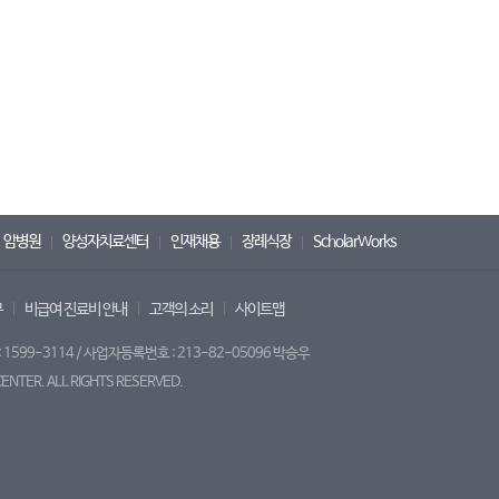
암병원
양성자치료센터
인재채용
장례식장
ScholarWorks
무
비급여 진료비 안내
고객의 소리
사이트맵
599-3114 / 사업자등록번호 : 213-82-05096 박승우
NTER. ALL RIGHTS RESERVED.