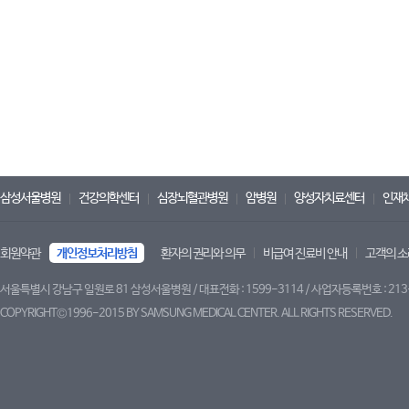
삼성서울병원
건강의학센터
심장뇌혈관병원
암병원
양성자치료센터
인재
회원약관
개인정보처리방침
환자의 권리와 의무
비급여 진료비 안내
고객의 소
서울특별시 강남구 일원로 81 삼성서울병원 / 대표전화 : 1599-3114 / 사업자등록번호 : 213
COPYRIGHT©1996-2015 BY SAMSUNG MEDICAL CENTER. ALL RIGHTS RESERVED.