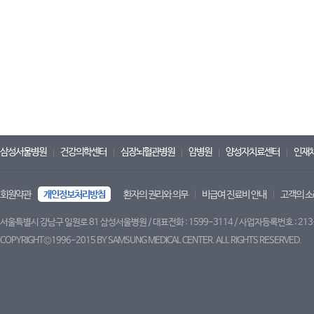
삼성서울병원
건강의학센터
심장뇌혈관병원
암병원
양성자치료센터
인재
회원약관
개인정보처리방침
환자의 권리와 의무
비급여 진료비 안내
고객의 소
서울특별시 강남구 일원로 81 삼성서울병원 / 대표전화 : 1599-3114 / 사업자등록번호 : 213
COPYRIGHT©1996-2015 BY SAMSUNG MEDICAL CENTER. ALL RIGHTS RESERVED.