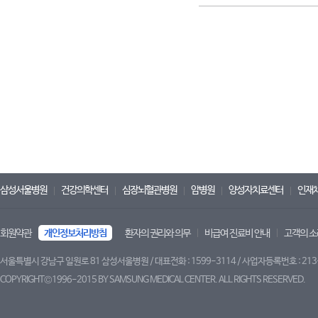
삼성서울병원
건강의학센터
심장뇌혈관병원
암병원
양성자치료센터
인재
회원약관
개인정보처리방침
환자의 권리와 의무
비급여 진료비 안내
고객의 소
서울특별시 강남구 일원로 81 삼성서울병원 / 대표전화 : 1599-3114 / 사업자등록번호 : 213
COPYRIGHT©1996-2015 BY SAMSUNG MEDICAL CENTER. ALL RIGHTS RESERVED.