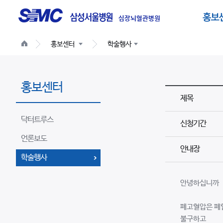
글
로
심장뇌혈관병원
벌
홍보센터
학술행사
네
비
게
홍보센터
이
제목
션
닥터트루스
신청기간
언론보도
안내장
학술행사
안녕하십니까
폐고혈압은 폐혈
불구하고