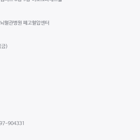
장뇌혈관병원 폐고혈압센터
(금)
97-904331