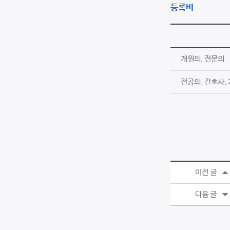
등록비
개원의, 전문의
전공의, 간호사,
이전 글
다음 글