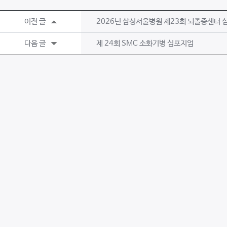
이전 글
2026년 삼성서울병원 제23회 뇌졸중센터 
다음 글
제 24회 SMC 소화기병 심포지엄