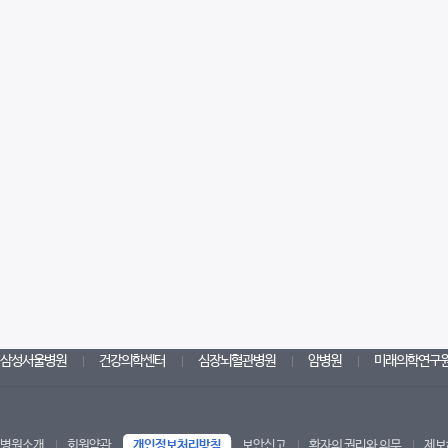
삼성서울병원
건강의학센터
심장뇌혈관병원
암병원
미래의학연구
병원소개
회원약관
개인정보처리방침
보안신고
환자의 권리와 의무
제보