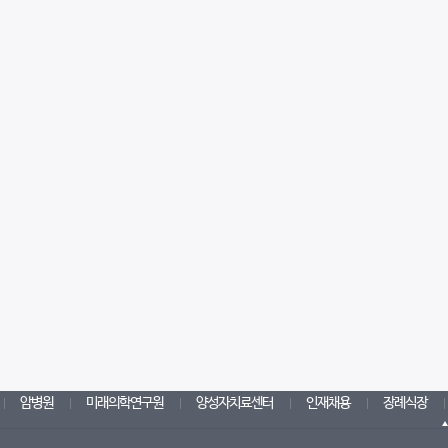
암병원
미래의학연구원
양성자치료센터
인재채용
장례식장