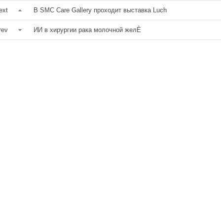
ext
В SMC Care Gallery проходит выставка Luch
rev
ИИ в хирургии рака молочной желЀ