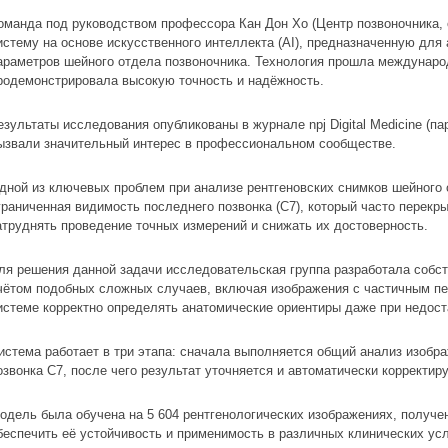
оманда под руководством профессора Кан Дон Хо (Центр позвоночника, 
истему на основе искусственного интеллекта (AI), предназначенную для
араметров шейного отдела позвоночника. Технология прошла междунар
родемонстрировала высокую точность и надёжность.
езультаты исследования опубликованы в журнале
npj
Digital
Medicine
(пар
ызвали значительный интерес в профессиональном сообществе.
дной из ключевых проблем при анализе рентгеновских снимков шейного 
граниченная видимость последнего позвонка (C7), который часто перек
атруднять проведение точных измерений и снижать их достоверность.
ля решения данной задачи исследовательская группа разработала собс
чётом подобных сложных случаев, включая изображения с частичным пе
истеме корректно определять анатомические ориентиры даже при недост
истема работает в три этапа: сначала выполняется общий анализ изобр
озвонка C7, после чего результат уточняется и автоматически корректиру
одель была обучена на 5 604 рентгенологических изображениях, получен
беспечить её устойчивость и применимость в различных клинических ус