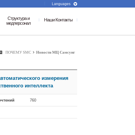
Languages
Структура и
Наши Контакты
медперсонал
ПОЧЕМУ SMC
Новости МЦ Самсунг
автоматического измерения
ственного интеллекта
очтений
760