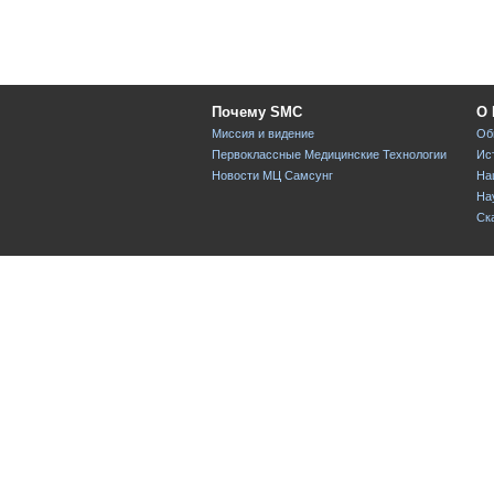
Почему SMC
О 
Миссия и видение
Об
Первоклассные Медицинские Технологии
Ис
Новости МЦ Самсунг
На
На
Ск
Структура и
На
медперсонал
На
Отделения
На
Специализированные Центры
Ин