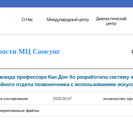
Диагностический
О Нас
Международный центр
центр
вости МЦ Самсунг
манда профессора Кан Дон Хо разработала систему 
йного отдела позвоночника с использованием искус
та составления
2026-04-07
количество пр
икрепленные файлы