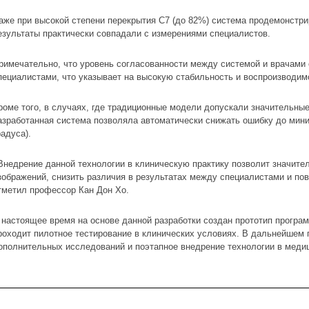
аже при высокой степени перекрытия C7 (до 82%) система продемонстр
езультаты практически совпадали с измерениями специалистов.
римечательно, что уровень согласованности между системой и врачами
пециалистами, что указывает на высокую стабильность и воспроизводимо
роме того, в случаях, где традиционные модели допускали значительные 
азработанная система позволяла автоматически снижать ошибку до мини
радуса).
Внедрение данной технологии в клиническую практику позволит значите
зображений, снизить различия в результатах между специалистами и по
тметил профессор Кан Дон Хо.
 настоящее время на основе данной разработки создан прототип програ
роходит пилотное тестирование в клинических условиях. В дальнейшем
ополнительных исследований и поэтапное внедрение технологии в медиц