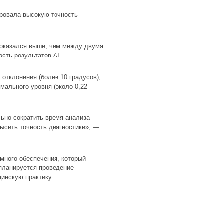
ировала высокую точность —
 оказался выше, чем между двумя
сть результатов AI.
отклонения (более 10 градусов),
мального уровня (около 0,22
льно сократить время анализа
высить точность диагностики», —
ммного обеспечения, который
 планируется проведение
инскую практику.