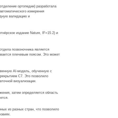
отделение ортопедии) разработала
 автоматического измерения
одную валидацию и
тнёрское издание Nature, IF=15.2) и
отдела позвоночника является
рывается плечевым поясом. Это может
твенную AI-модель, обученную с
рекрытием C7. Это позволило
аточной визуализации.
ажения, затем определяется область
ется.
ных из разных стран, что позволило
ловиях.