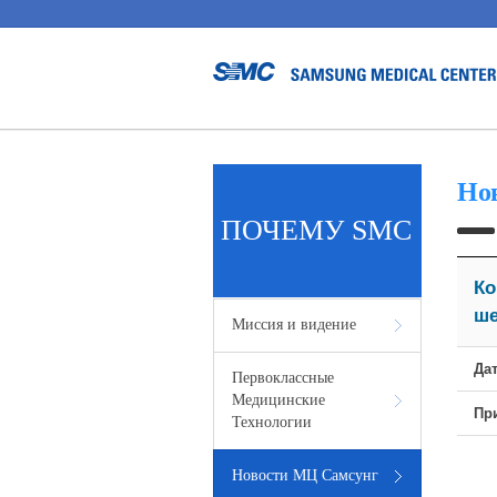
Но
ПОЧЕМУ SMC
Ко
ше
Миссия и видение
Да
Первоклассные
Медицинские
Пр
Технологии
Новости МЦ Самсунг