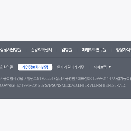
삼성서울병원
건강의학센터
암병원
미래의학연구원
양성자치
회원약관
개인정보처리방침
환자의 권리와 의무
사이트맵
서울특별시 강남구 일원로 81 (06351) 삼성서울병원 / 대표전화 : 1599-3114 / 사업자등록번
COPYRIGHT©1996-2015 BY SAMSUNG MEDICAL CENTER. ALL RIGHTS RESERVED.
트위터
페이스북
블로그
유튜브