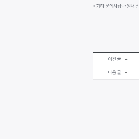
* 기타 문의사항 : *원내
이전 글
다음 글