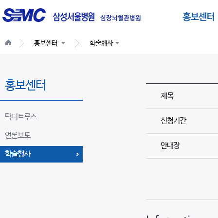
글
로
심장뇌혈관병원
벌
홍보센터
학술행사
네
비
게
홍보센터
이
제목
션
닥터트루스
신청기간
언론보도
안내장
학술행사