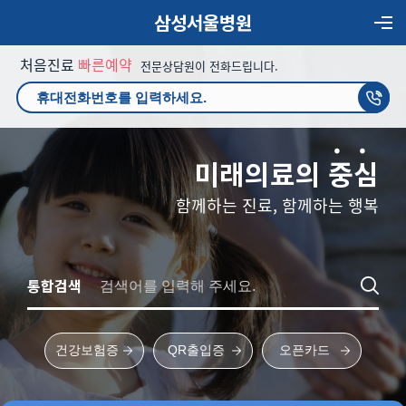
삼성서울병원
처음진료
빠른예약
전문상담원이 전화드립니다.
미래의료의
중
심
함께하는 진료, 함께하는 행복
통합검색
건강보험증
QR출입증
오픈카드