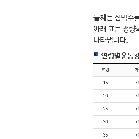
둘째는 심박수를
아래 표는 정량
나타냅니다.
연령별운동강
연령
저
15
<
20
<
25
<
30
<
35
<