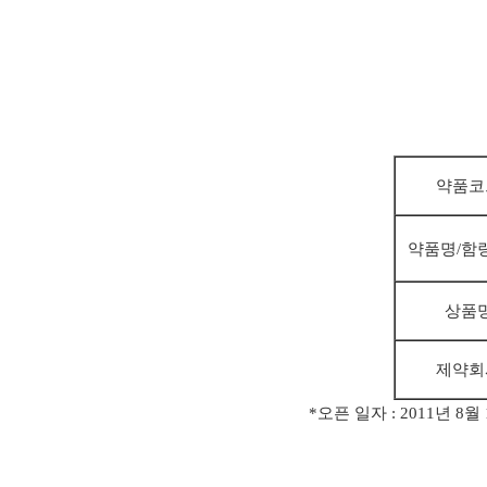
약품코
약품명/함
상품
제약
회
*오픈 일자 :
2011
년 8월