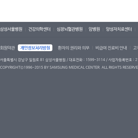
삼성서울병원
건강의학센터
심장뇌혈관병원
암병원
양성자치료센터
회원약관
개인정보처리방침
환자의 권리와 의무
비급여 진료비 안내
고
서울특별시 강남구 일원로 81 삼성서울병원 / 대표전화 : 1599-3114 / 사업자등록번호 : 2
COPYRIGHT©1996-2015 BY SAMSUNG MEDICAL CENTER. ALL RIGHTS RESERVE