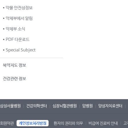
약물 안전성정보
약제부에서 알림
약제부 소식
PDF 다운로드
Special Subject
복약지도 정보
건강관련 정보
삼성서울병원
건강의학센터
심장뇌혈관병원
암병원
양성자치료센터
회원약관
개인정보처리방침
환자의 권리와 의무
비급여 진료비 안내
고