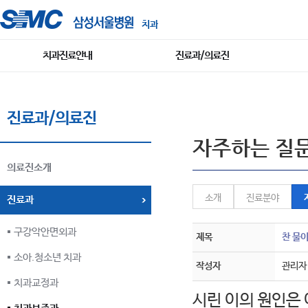
치과
치과진료안내
진료과/의료진
진료과/의료진
자주하는 질
의료진소개
소개
진료분야
진료과
구강악안면외과
제목
찬 물이
소아.청소년 치과
작성자
관리자
치과교정과
시린 이의 원인은 