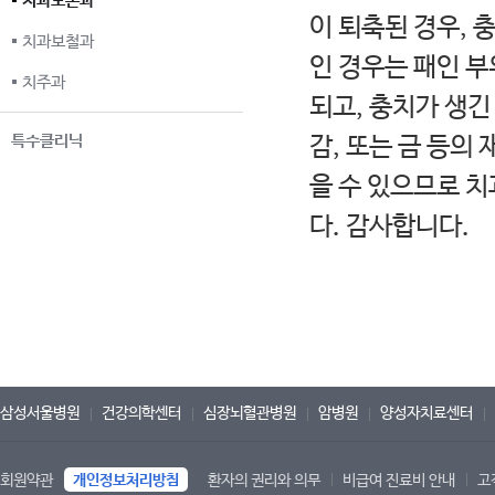
치과보존과
이 퇴축된 경우, 
치과보철과
인 경우는 패인 
치주과
되고, 충치가 생긴
특수클리닉
감, 또는 금 등의
을 수 있으므로 
다. 감사합니다.
삼성서울병원
건강의학센터
심장뇌혈관병원
암병원
양성자치료센터
회원약관
개인정보처리방침
환자의 권리와 의무
비급여 진료비 안내
고