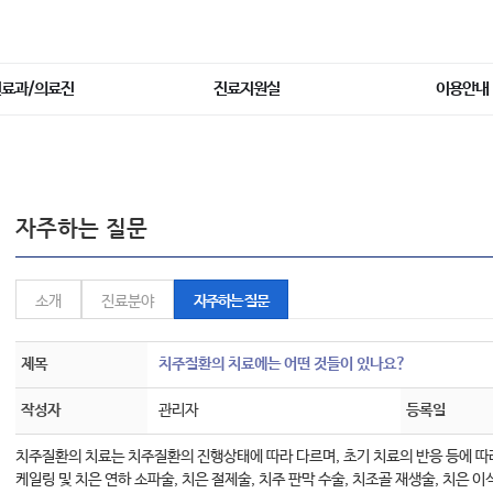
진료과/의료진
진료지원실
이용안내
자주하는 질문
소개
진료분야
자주하는 질문
제목
치주질환의 치료에는 어떤 것들이 있나요?
작성자
관리자
등록일
치주질환의 치료는 치주질환의 진행상태에 따라 다르며, 초기 치료의 반응 등에 따
케일링 및 치은 연하 소파술, 치은 절제술, 치주 판막 수술, 치조골 재생술, 치은 이