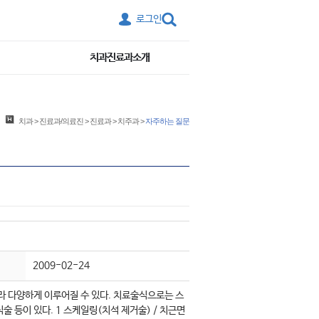
로그인
치과진료과소개
치과
>
진료과/의료진
>
진료과
>
치주과
>
자주하는 질문
2009-02-24
라 다양하게 이루어질 수 있다. 치료술식으로는 스
식술 등이 있다. 1 스케일링(치석 제거술) / 치근면