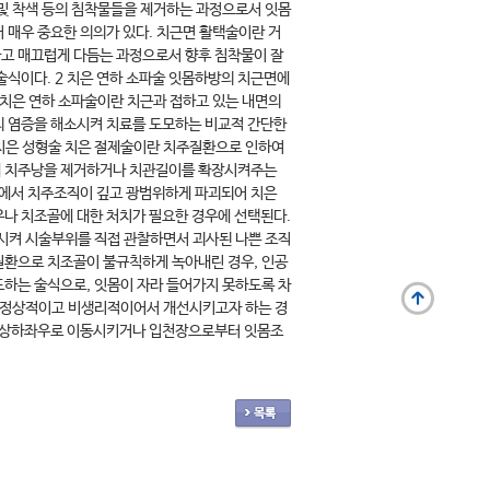
및 착색 등의 침착물들을 제거하는 과정으로서 잇몸
 매우 중요한 의의가 있다. 치근면 활택술이란 거
고 매끄럽게 다듬는 과정으로서 향후 침착물이 잘
술식이다. 2 치은 연하 소파술 잇몸하방의 치근면에
 치은 연하 소파술이란 치근과 접하고 있는 내면의
의 염증을 해소시켜 치료를 도모하는 비교적 간단한
/ 치은 성형술 치은 절제술이란 치주질환으로 인하여
내 치주낭을 제거하거나 치관길이를 확장시켜주는
질환에서 치주조직이 깊고 광범위하게 파괴되어 치은
나 치조골에 대한 처치가 필요한 경우에 선택된다.
시켜 시술부위를 직접 관찰하면서 괴사된 나쁜 조직
질환으로 치조골이 불규칙하게 녹아내린 경우, 인공
하는 술식으로, 잇몸이 자라 들어가지 못하도록 차
가 비정상적이고 비생리적이어서 개선시키고자 하는 경
을 상하좌우로 이동시키거나 입천장으로부터 잇몸조