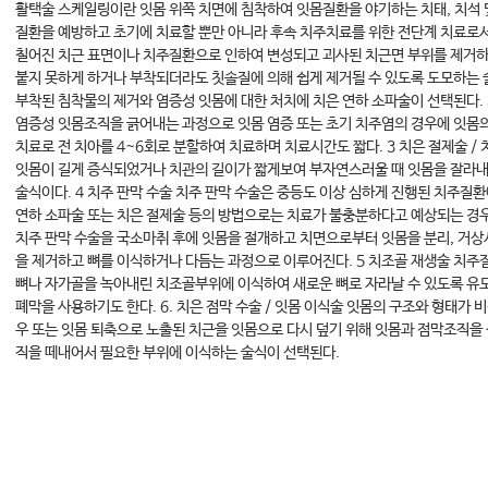
활택술 스케일링이란 잇몸 위쪽 치면에 침착하여 잇몸질환을 야기하는 치태, 치석 
질환을 예방하고 초기에 치료할 뿐만 아니라 후속 치주치료를 위한 전단계 치료로서
칠어진 치근 표면이나 치주질환으로 인하여 변성되고 괴사된 치근면 부위를 제거하
붙지 못하게 하거나 부착되더라도 칫솔질에 의해 쉽게 제거될 수 있도록 도모하는 
부착된 침착물의 제거와 염증성 잇몸에 대한 처치에 치은 연하 소파술이 선택된다.
염증성 잇몸조직을 긁어내는 과정으로 잇몸 염증 또는 초기 치주염의 경우에 잇몸
치료로 전 치아를 4~6회로 분할하여 치료하며 치료시간도 짧다. 3 치은 절제술 
잇몸이 길게 증식되었거나 치관의 길이가 짧게보여 부자연스러울 때 잇몸을 잘라
술식이다. 4 치주 판막 수술 치주 판막 수술은 중등도 이상 심하게 진행된 치주
연하 소파술 또는 치은 절제술 등의 방법으로는 치료가 불충분하다고 예상되는 경우
치주 판막 수술을 국소마취 후에 잇몸을 절개하고 치면으로부터 잇몸을 분리, 거상
을 제거하고 뼈를 이식하거나 다듬는 과정으로 이루어진다. 5 치조골 재생술 치주
뼈나 자가골을 녹아내린 치조골부위에 이식하여 새로운 뼈로 자라날 수 있도록 유도
폐막을 사용하기도 한다. 6. 치은 점막 수술 / 잇몸 이식술 잇몸의 구조와 형태
우 또는 잇몸 퇴축으로 노출된 치근을 잇몸으로 다시 덮기 위해 잇몸과 점막조직
직을 떼내어서 필요한 부위에 이식하는 술식이 선택된다.