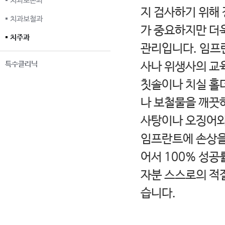
치과보존과
지 검사하기 위해
치과보철과
가 중요하지만 더
치주과
관리입니다. 임프
특수클리닉
사나 위생사의 교
칫솔이나 치실 홀더
나 보철물을 깨끗
사탕이나 오징어와
임프란트에 손상을
어서 100% 성공
자분 스스로의 적
습니다.