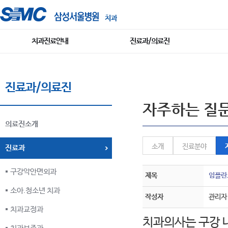
치과
치과진료안내
진료과/의료진
진료과/의료진
자주하는 질
의료진소개
소개
진료분야
진료과
구강악안면외과
제목
임플란
소아.청소년 치과
작성자
관리자
치과교정과
치과의사는 구강 