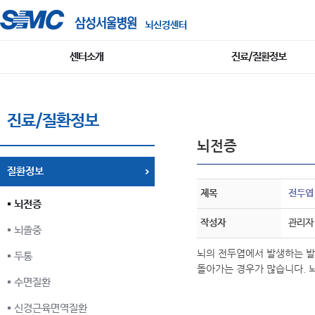
뇌신경센터
센터소개
진료/질환정보
진료/질환정보
뇌전증
질환정보
제목
전두엽
뇌전증
작성자
관리자
뇌졸중
뇌의 전두엽에서 발생하는 발
두통
돌아가는 경우가 많습니다. 
수면질환
신경근육면역질환