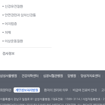
신경유전질환
안면경련과 삼차신경통
어지럼증
치매
이상운동질환
검사정보
삼성서울병원
건강의학센터
심장뇌혈관병원
암병원
양성자치료센터
회원약관
개인정보처리방침
환자의 권리와 의무
비급여 진료비 안내
고
서울특별시 강남구 일원로 81 삼성서울병원 / 대표전화 : 1599-3114 / 사업자등록번호 : 2