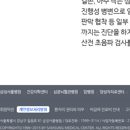
결손, 아주 작은 
진행성 병변으로 
판막 협착 등 일부
까지는 진단을 하지
산전 초음파 검사
삼성서울병원
건강의학센터
심장뇌혈관병원
암병원
양성자치료센터
회원약관
개인정보처리방침
환자의 권리와 의무
비급여 진료비 안내
고
서울특별시 강남구 일원로 81 삼성서울병원 / 대표전화 : 1599-3114 / 사업자등록번호 : 2
COPYRIGHT©1996-2015 BY SAMSUNG MEDICAL CENTER. ALL RIGHTS RESERVE