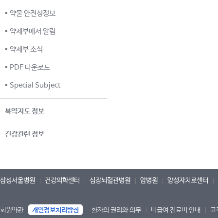
약물 안전성정보
약제부에서 알림
약제부 소식
PDF 다운로드
Special Subject
복약지도 정보
건강관련 정보
삼성서울병원
건강의학센터
심장뇌혈관병원
암병원
양성자치료센터
회원약관
개인정보처리방침
환자의 권리와 의무
비급여 진료비 안내
고