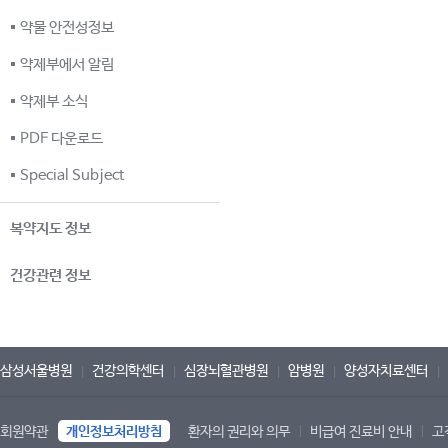
약물 안전성정보
약제부에서 알림
약제부 소식
PDF 다운로드
Special Subject
복약지도 정보
건강관련 정보
삼성서울병원
건강의학센터
심장뇌혈관병원
암병원
양성자치료센터
회원약관
개인정보처리방침
환자의 권리와 의무
비급여 진료비 안내
고